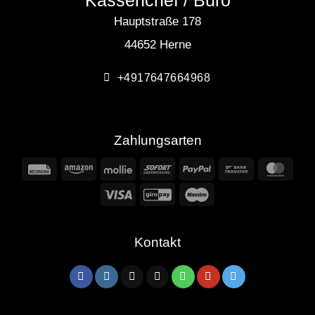
Hauptstraße 178
44652 Herne
+4917647664968
Zahlungsarten
Rechung
Amazon
Mollie
Sofort
PayPal
Bank
Mast
Transfer
Visa
GiroPay
Maestro
Kontakt