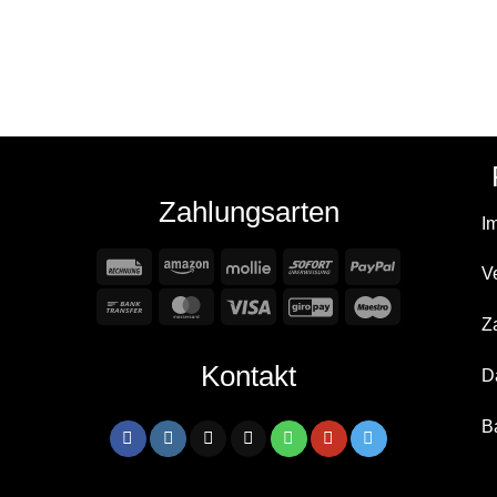
Zahlungsarten
I
Rechung
Amazon
Mollie
Sofort
PayPal
V
Bank
MasterCard
Visa
GiroPay
Maestro
Z
Transfer
Kontakt
D
B