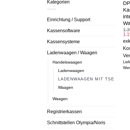
Kategorien
DP
Ka
int
Einrichtung / Support
Wa
1.
Kassensoftware
Urs
1.
Pre
exk
Kassensysteme
war
1.3
Kos
Ladenwaagen / Waagen
Ve
Handelswaagen
Lief
Wer
Ladenwaagen
LADENWAAGEN MIT TSE
Waagen
Waagen
Registrierkassen
Schnittstellen Olympia/Noris