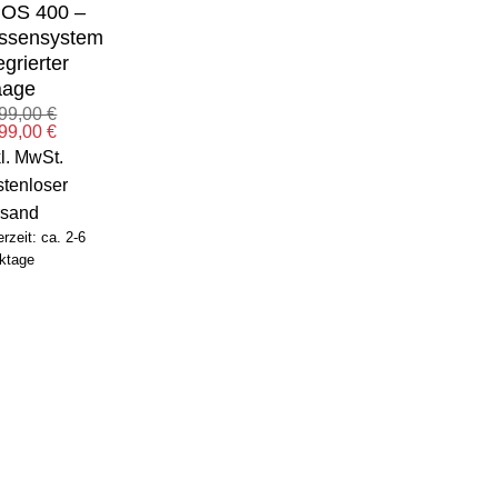
OS 400 –
ssensystem
egrierter
age
399,00
€
prünglicher
Aktueller
199,00
€
is
Preis
l. MwSt.
:
ist:
99,00 €
1.199,00 €.
tenloser
rsand
erzeit: ca. 2-6
ktage