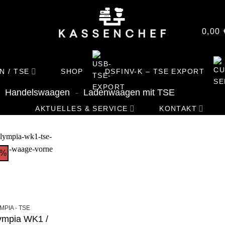
0,00
N / TSE
SHOP
DSFINV-K – TSE EXPORT
-
Handelswaagen
-
Ladenwaagen mit TSE
AKTUELLES & SERVICE
KONTAKT
4%
+
MPIA - TSE
ympia WK1 /