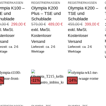
ISTRIERKASSEN
REGISTRIERKASSEN
REGISTRIERKASSEN
ympia K100 –
Olympia K200
Olympia K200 –
E und
Plus – TSE und
TSE und
hublade
Schublade
Schublade
Ursprünglicher
Aktueller
Ursprünglicher
Aktueller
Ursprünglich
Aktu
9,00
€
299,00
€
579,00
€
489,00
€
459,00
€
399,00
€
Preis
Preis
Preis
Preis
Preis
Pre
l. MwSt.
exkl. MwSt.
exkl. MwSt.
war:
ist:
war:
ist:
war:
ist:
329,00 €
299,00 €.
579,00 €
489,00 €.
459,00 €
399
tenloser
Kostenloser
Kostenloser
rsand
Versand
Versand
erzeit: ca. 2-6
Lieferzeit: ca. 2-6
Lieferzeit: ca. 2-6
ktage
Werktage
Werktage
4%
-11%
-14%
+
+
+