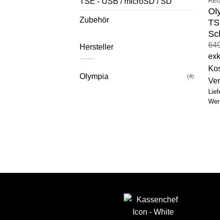
TSE - USB / microSD / SD
REG
Ol
Zubehör
TS
Sc
64
Hersteller
exk
Kos
Olympia
(4)
Ve
Lief
Wer