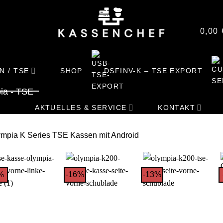
0,00
N / TSE
SHOP
DSFINV-K – TSE EXPORT
ia - TSE
AKTUELLES & SERVICE
KONTAKT
mpia K Series TSE Kassen mit Android
%
-16%
-13%
+
+
+