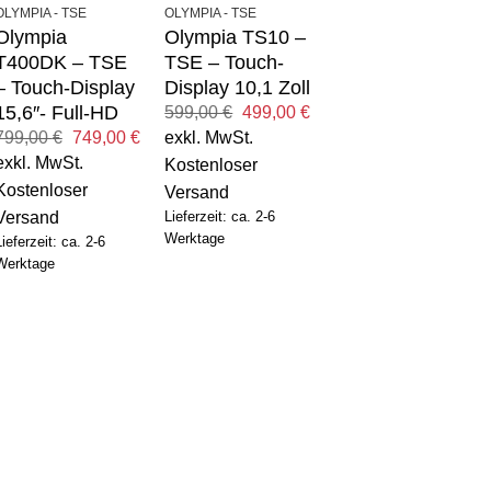
OLYMPIA - TSE
OLYMPIA - TSE
Olympia
Olympia TS10 –
T400DK – TSE
TSE – Touch-
– Touch-Display
Display 10,1 Zoll
15,6″- Full-HD
er
eller
Ursprünglicher
Aktueller
599,00
€
499,00
€
is
Preis
Preis
Ursprünglicher
Aktueller
exkl. MwSt.
799,00
€
749,00
€
war:
ist:
Preis
Preis
exkl. MwSt.
,00 €.
599,00 €
499,00 €.
Kostenloser
war:
ist:
799,00 €
749,00 €.
Kostenloser
Versand
Versand
Lieferzeit: ca. 2-6
Werktage
Lieferzeit: ca. 2-6
Werktage