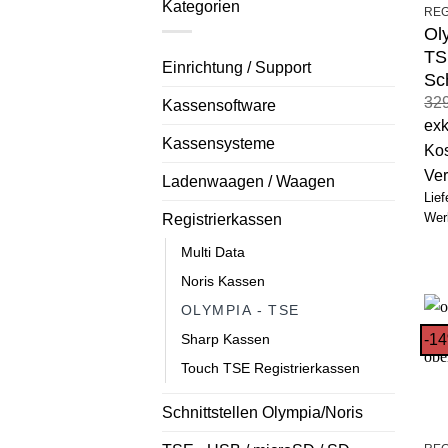
Kategorien
REG
Ol
TS
Einrichtung / Support
Sc
32
Kassensoftware
exk
Kassensysteme
Kos
Ve
Ladenwaagen / Waagen
Lief
Wer
Registrierkassen
Multi Data
Noris Kassen
OLYMPIA - TSE
-1
Sharp Kassen
Touch TSE Registrierkassen
Schnittstellen Olympia/Noris