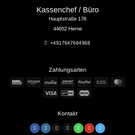
Kassenchef / Büro
Hauptstraße 178
44652 Herne
+4917647664968
Zahlungsarten
Rechung
Amazon
Mollie
Sofort
PayPal
Bank
Mast
Transfer
Visa
GiroPay
Maestro
Kontakt