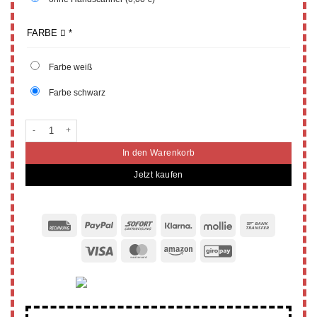
FARBE
*
Farbe weiß
Farbe schwarz
Olympia TS10 - TSE - Touch-Display 10,1 Zoll Menge
In den Warenkorb
Jetzt kaufen
Rechung
PayPal
Sofort
Klarna
Mollie
Bank
Transfer
Visa
MasterCard
Amazon
GiroPay