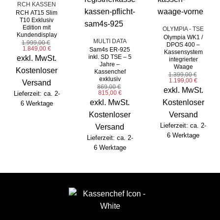
RCH KASSEN
RCH AT15 Slim
T10 Exklusiv
Edition mit
OLYMPIA - TSE
Kundendisplay
Olympia WK1 /
MULTI DATA
1.999,00
€
DPOS 400 –
Ursprünglicher
Aktueller
1.849,00
€
Sam4s ER-925
Kassensystem
Preis
Preis
inkl. SD TSE – 5
exkl. MwSt.
integrierter
war:
ist:
Jahre –
1.999,00 €
1.849,00 €.
Waage
Kostenloser
Kassenchef
1.399,00
€
exklusiv
Ursprünglicher
Aktuelle
1.199,00
€
Versand
Preis
Preis
869,00
€
exkl. MwSt.
war:
ist:
Ursprünglicher
Aktueller
815,00
€
Lieferzeit: ca. 2-
1.399,00 €
1.199,00
Preis
Preis
exkl. MwSt.
Kostenloser
6 Werktage
war:
ist:
869,00 €
815,00 €.
Kostenloser
Versand
Lieferzeit: ca. 2-
Versand
6 Werktage
Lieferzeit: ca. 2-
6 Werktage