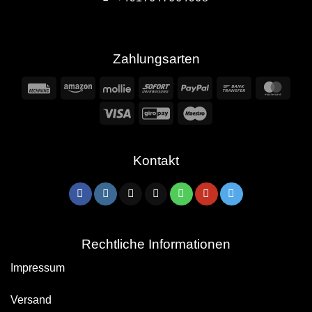
Zahlungsarten
Rechung
Amazon
Mollie
Sofort
PayPal
Bank
Mast
Transfer
Visa
GiroPay
Maestro
Kontakt
Rechtliche Informationen
Impressum
Versand