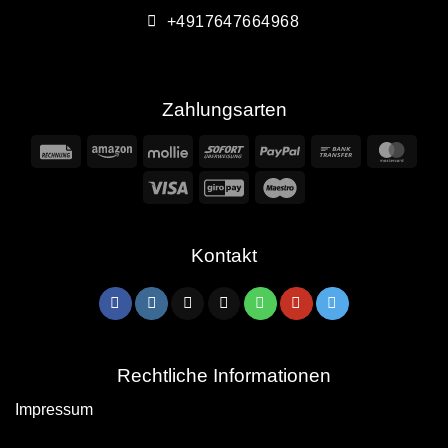
+4917647664968
Zahlungsarten
Rechung
Amazon
Mollie
Sofort
PayPal
Bank
Mast
Transfer
Visa
GiroPay
Maestro
Kontakt
Rechtliche Informationen
Impressum