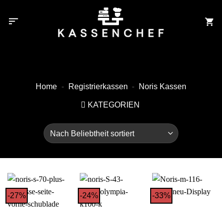
Zum
Inhalt
springen
Home
-
Registrierkassen
-
Noris Kassen
KATEGORIEN
-27%
-24%
-33%