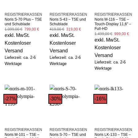
REGISTRIERKASSEN
REGISTRIERKASSEN
REGISTRIERKASSEN
Noris S-70 Plus – TSE
Noris S-43 – TSE und
Noris M-116 – TSE –
und Schublade
Schublade
Touch-Display 11,6″ –
Full-HD
Ursprünglicher
Aktueller
Ursprünglicher
Aktueller
1.099,00
€
799,00
€
419,00
€
319,00
€
Preis
Preis
Preis
Preis
Ursprüngliche
Aktue
1.499,00
€
999,00
€
exkl. MwSt.
exkl. MwSt.
war:
ist:
war:
ist:
Preis
Preis
exkl. MwSt.
1.099,00 €
799,00 €.
419,00 €
319,00 €.
war:
ist:
Kostenloser
Kostenloser
1.499,00 €
999,0
Kostenloser
Versand
Versand
Versand
Lieferzeit: ca. 2-6
Lieferzeit: ca. 2-6
Lieferzeit: ca. 2-6
Werktage
Werktage
Werktage
-27%
-30%
-16%
REGISTRIERKASSEN
REGISTRIERKASSEN
REGISTRIERKASSEN
Noris M-101 – TSE –
Noris S-70 – TSE und
Noris LK-133 – TSE –