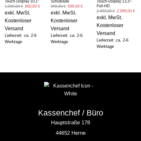
Touch-Display 10,1″
Schublade
Touch-Display 13,3″-
Full-HD
Ursprünglicher
Aktueller
Ursprünglicher
Aktueller
1.099,00
€
800,00
€
999,00
€
699,00
€
Preis
Preis
Preis
Preis
Ursprüngliche
Akt
2.499,00
€
2.099,00
€
exkl. MwSt.
exkl. MwSt.
war:
ist:
war:
ist:
Preis
Pre
exkl. MwSt.
1.099,00 €
800,00 €.
999,00 €
699,00 €.
war:
ist:
Kostenloser
Kostenloser
2.499,00 €
2.0
Kostenloser
Versand
Versand
Versand
Lieferzeit: ca. 2-6
Lieferzeit: ca. 2-6
Lieferzeit: ca. 2-6
Werktage
Werktage
Werktage
Kassenchef / Büro
Hauptstraße 178
44652 Herne