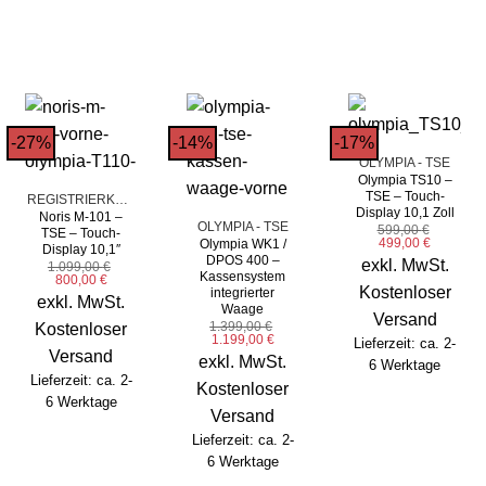
-27%
-14%
-17%
OLYMPIA - TSE
Olympia TS10 –
TSE – Touch-
REGISTRIERKASSEN
Display 10,1 Zoll
Noris M-101 –
OLYMPIA - TSE
599,00
€
TSE – Touch-
Ursprünglicher
Aktueller
499,00
€
Olympia WK1 /
Display 10,1″
Preis
Preis
DPOS 400 –
exkl. MwSt.
1.099,00
€
war:
ist:
Kassensystem
Ursprünglicher
Aktueller
800,00
€
599,00 €
499,00 €.
Kostenloser
Preis
Preis
integrierter
exkl. MwSt.
war:
ist:
Waage
Versand
1.099,00 €
800,00 €.
1.399,00
€
Kostenloser
Ursprünglicher
Aktueller
1.199,00
€
Lieferzeit: ca. 2-
Preis
Preis
Versand
exkl. MwSt.
war:
ist:
6 Werktage
1.399,00 €
1.199,00 €.
Lieferzeit: ca. 2-
Kostenloser
6 Werktage
Versand
Lieferzeit: ca. 2-
6 Werktage