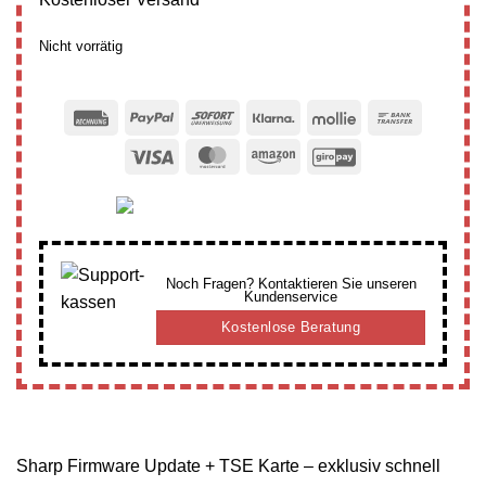
Nicht vorrätig
Rechung
PayPal
Sofort
Klarna
Mollie
Bank
Transfer
Visa
MasterCard
Amazon
GiroPay
Noch Fragen? Kontaktieren Sie unseren
Kundenservice
Kostenlose Beratung
Sharp Firmware Update + TSE Karte – exklusiv schnell