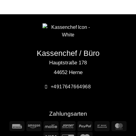
Kassenchef / Büro
Hauptstraße 178
44652 Herne
+4917647664968
Zahlungsarten
Rechung
Amazon
Mollie
Sofort
PayPal
Bank
Mast
Transfer