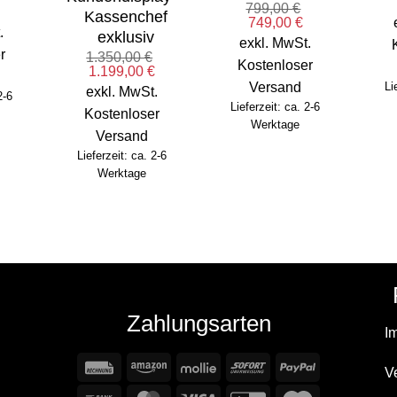
799,00
€
icher
Aktueller
Kassenchef
Ursprünglicher
Aktueller
749,00
€
Preis
.
exklusiv
Preis
Preis
st:
exkl. MwSt.
war:
ist:
€
800,00 €.
r
1.350,00
€
799,00 €
749,00 €.
Kostenloser
Ursprünglicher
Aktueller
1.199,00
€
Preis
Preis
Versand
Li
exkl. MwSt.
2-6
war:
ist:
Lieferzeit: ca. 2-6
1.350,00 €
1.199,00 €.
Kostenloser
Werktage
Versand
Lieferzeit: ca. 2-6
Werktage
Zahlungsarten
I
Rechung
Amazon
Mollie
Sofort
PayPal
V