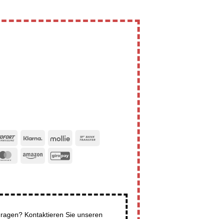
Pal
Sofort
Klarna
Mollie
Bank
Transfer
a
MasterCard
Amazon
GiroPay
ragen? Kontaktieren Sie unseren