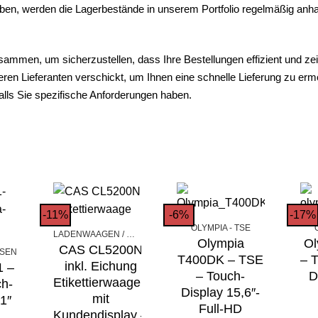
aben, werden die Lagerbestände in unserem Portfolio regelmäßig anh
sammen, um sicherzustellen, dass Ihre Bestellungen effizient und zei
eren Lieferanten verschickt, um Ihnen eine schnelle Lieferung zu erm
falls Sie spezifische Anforderungen haben.
-11%
-6%
-17%
OLYMPIA - TSE
LADENWAAGEN / WAAGEN
Olympia
Ol
CAS CL5200N
SSEN
T400DK – TSE
– 
inkl. Eichung
1 –
– Touch-
D
Etikettierwaagen
h-
Display 15,6″-
mit
1″
Full-HD
Kundendisplay –