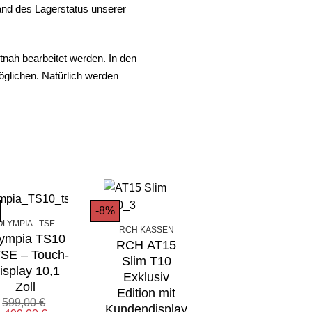
and des Lagerstatus unserer
tnah bearbeitet werden. In den
öglichen. Natürlich werden
-8%
-15%
OLYMPIA - TSE
RCH KASSEN
ympia TS10
RCH AT15
TSE – Touch-
Slim T10
isplay 10,1
Exklusiv
DSFINV-K - EXPORT
Zoll
Edition mit
Sharp ERA/UP
599,00
€
Kundendisplay
GDPdU