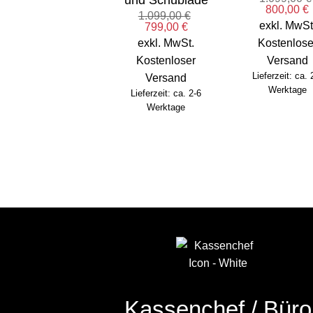
Ursprüngl
800,00
€
1.099,00
€
Preis
exkl. MwSt
Ursprünglicher
Aktueller
799,00
€
war:
i
Preis
Preis
1.099,00 
exkl. MwSt.
Kostenlose
war:
ist:
1.099,00 €
799,00 €.
Kostenloser
Versand
Lieferzeit: ca. 
Versand
Werktage
Lieferzeit: ca. 2-6
Werktage
Kassenchef / Büro