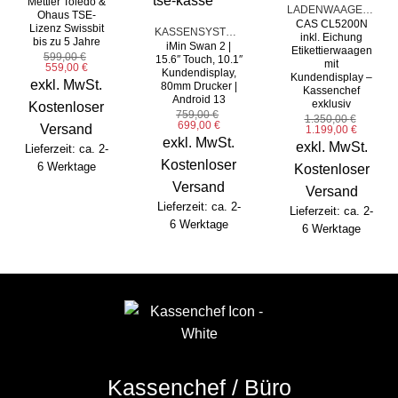
Mettler Toledo &
LADENWAAGEN / WAAGEN
Ohaus TSE-
CAS CL5200N
Lizenz Swissbit
KASSENSYSTEME
inkl. Eichung
bis zu 5 Jahre
iMin Swan 2 |
Etikettierwaagen
599,00
€
15.6″ Touch, 10.1″
mit
Ursprünglicher
Aktueller
559,00
€
Kundendisplay,
Preis
Preis
Kundendisplay –
exkl. MwSt.
80mm Drucker |
war:
ist:
Kassenchef
599,00 €
559,00 €.
Android 13
exklusiv
Kostenloser
759,00
€
1.350,00
€
Ursprünglicher
Aktueller
699,00
€
Versand
Ursprünglicher
Aktuelle
1.199,00
€
Preis
Preis
Preis
Preis
exkl. MwSt.
war:
ist:
exkl. MwSt.
Lieferzeit: ca. 2-
war:
ist:
759,00 €
699,00 €.
1.350,00 €
1.199,00
Kostenloser
6 Werktage
Kostenloser
Versand
Versand
Lieferzeit: ca. 2-
Lieferzeit: ca. 2-
6 Werktage
6 Werktage
Kassenchef / Büro