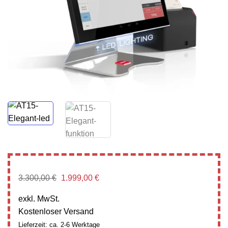
Ursprünglicher
Aktueller
3.300,00
€
1.999,00
€
Preis
Preis
war:
ist:
exkl. MwSt.
3.300,00 €
1.999,00 €.
Kostenloser Versand
Lieferzeit: ca. 2-6 Werktage