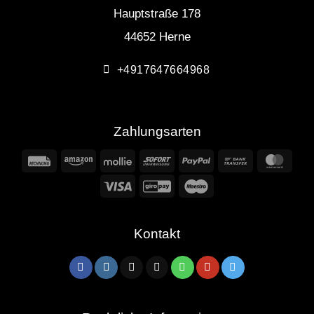
Hauptstraße 178
44652 Herne
+4917647664968
Zahlungsarten
Rechung
Amazon
Mollie
Sofort
PayPal
Bank
Mast
Transfer
Visa
GiroPay
Maestro
Kontakt