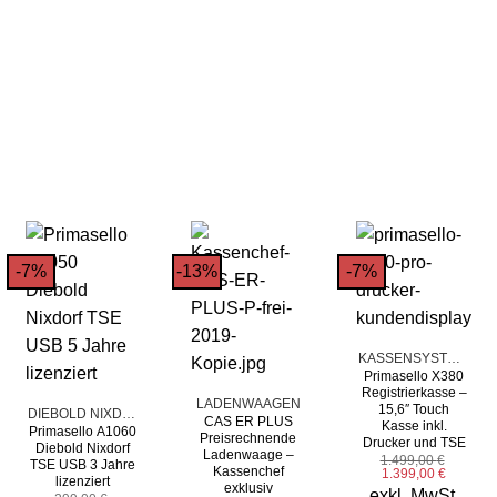
-7%
-13%
-7%
KASSENSYSTEME
Primasello X380
Registrierkasse –
LADENWAAGEN
15,6″ Touch
DIEBOLD NIXDORF TSE
CAS ER PLUS
Kasse inkl.
Primasello A1060
Preisrechnende
Drucker und TSE
Diebold Nixdorf
Ladenwaage –
1.499,00
€
TSE USB 3 Jahre
Kassenchef
Ursprünglicher
Aktuelle
1.399,00
€
lizenziert
Preis
Preis
exklusiv
exkl. MwSt.