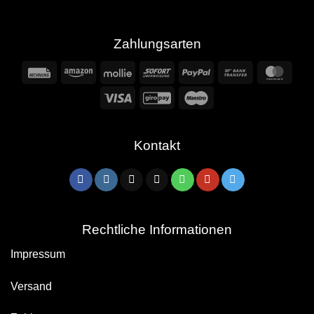
Zahlungsarten
Rechung
Amazon
Mollie
Sofort
PayPal
Bank
Mast
Transfer
Visa
GiroPay
Maestro
Kontakt
Rechtliche Informationen
Impressum
Versand