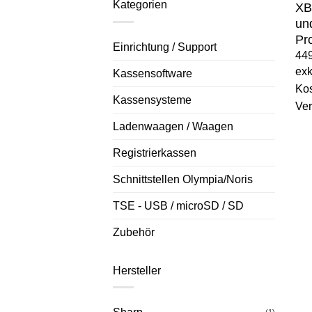
Kategorien
XB
un
Pr
Einrichtung / Support
44
exk
Kassensoftware
Kos
Kassensysteme
Ve
Ladenwaagen / Waagen
Registrierkassen
Schnittstellen Olympia/Noris
TSE - USB / microSD / SD
Zubehör
Hersteller