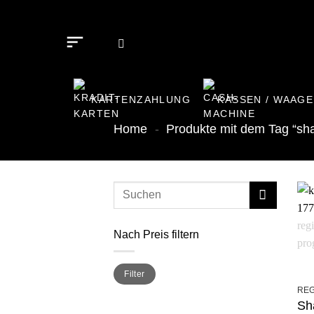
Zum
Inhalt
springen
KARTENZAHLUNG
KASSEN / WAAGE
Home
-
Produkte mit dem Tag “sha
Nach Preis filtern
Min.
Max.
Filter
Preis
Preis
REG
Sh