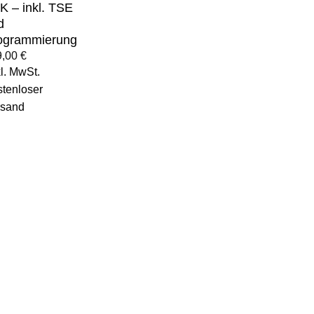
K – inkl. TSE
d
ogrammierung
9,00
€
l. MwSt.
tenloser
rsand