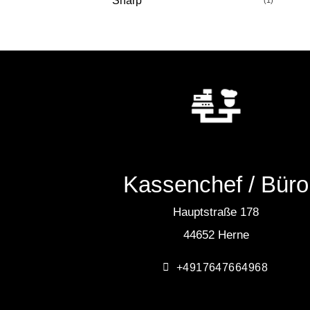
Sharp
(1)
Kassenchef / Büro
Hauptstraße 178
44652 Herne
+4917647664968