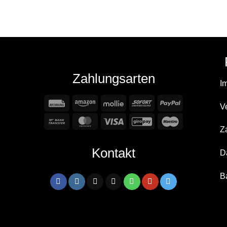
Zahlungsarten
I
Rechung
Amazon
Mollie
Sofort
PayPal
V
Bank
MasterCard
Visa
GiroPay
Maestro
Z
Transfer
Kontakt
D
B