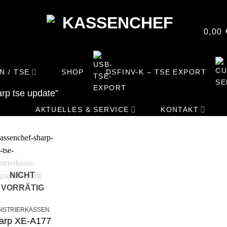
0,00
N / TSE
SHOP
DSFINV-K – TSE EXPORT
rp tse update”
AKTUELLES & SERVICE
KONTAKT
NICHT
VORRÄTIG
+
ISTRIERKASSEN
arp XE-A177