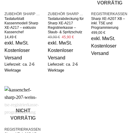
VORRÄTIG
ZUBEHÖR SHARP KASSEN
ZUBEHÖR SHARP KASSEN
REGISTRIERKASSEN
Tastaturblatt
Tastaturabdeckung für
Sharp XE-A207 XB –
Kassenmodell Sharp
Sharp XE-A217
inkl. TSE und
XE-A217 – exklusiv
Registrierkasse –
Programmierung
Kassenchef
Staub- & Spritzschutz
499,00
€
Ursprünglicher
Aktueller
14,49
€
49,90
€
45,90
€
exkl. MwSt.
Preis
Preis
exkl. MwSt.
exkl. MwSt.
war:
ist:
Kostenloser
49,90 €
45,90 €.
Kostenloser
Kostenloser
Versand
Versand
Versand
Lieferzeit: ca. 2-6
Lieferzeit: ca. 2-6
Werktage
Werktage
NICHT
VORRÄTIG
REGISTRIERKASSEN