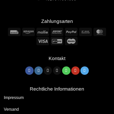
Zahlungsarten
Rechung
Amazon
Mollie
Sofort
PayPal
Bank
Mast
Transfer
Visa
GiroPay
Maestro
Kontakt
Rechtliche Informationen
Impressum
Versand