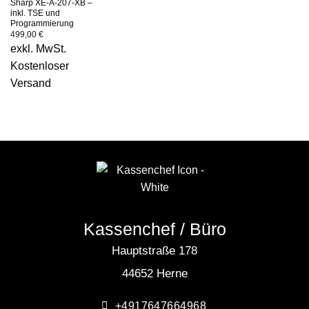
Sharp XE-A-207-XB –
inkl. TSE und
Programmierung
499,00
€
exkl. MwSt.
Kostenloser
Versand
Kassenchef / Büro
Hauptstraße 178
44652 Herne
+4917647664968