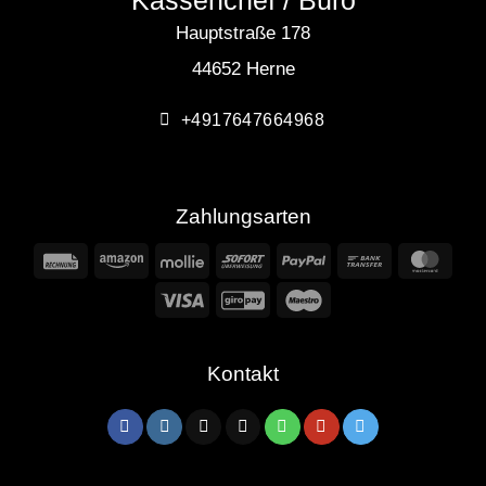
Hauptstraße 178
44652 Herne
+4917647664968
Zahlungsarten
Rechung
Amazon
Mollie
Sofort
PayPal
Bank
Mast
Transfer
Visa
GiroPay
Maestro
Kontakt