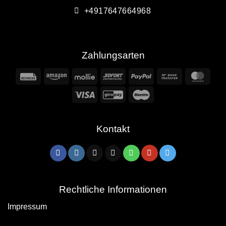
+4917647664968
Zahlungsarten
Rechung
Amazon
Mollie
Sofort
PayPal
Bank
Mast
Transfer
Visa
GiroPay
Maestro
Kontakt
Rechtliche Informationen
Impressum