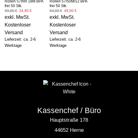
Rollen 57mm 18M BPA
Rollen 57/50M/12 BPA
frei 50 Stk.
frei 50 Stk.
Ursprünglicher
Aktueller
Ursprünglicher
Aktueller
49,00
€
34,90
€
64,00
€
49,00
€
Preis
Preis
Preis
Preis
exkl. MwSt.
exkl. MwSt.
war:
ist:
war:
ist:
49,00 €
34,90 €.
64,00 €
49,00 €.
Kostenloser
Kostenloser
Versand
Versand
Lieferzeit: ca. 2-6
Lieferzeit: ca. 2-6
Werktage
Werktage
Kassenchef / Büro
Hauptstraße 178
44652 Herne