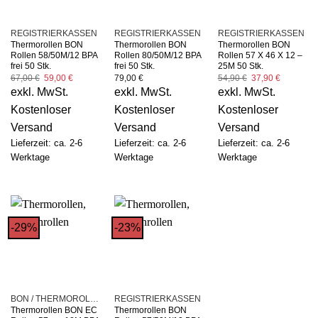
REGISTRIERKASSEN
REGISTRIERKASSEN
REGISTRIERKASSEN
Thermorollen BON
Thermorollen BON
Thermorollen BON
Rollen 58/50M/12 BPA
Rollen 80/50M/12 BPA
Rollen 57 X 46 X 12 –
frei 50 Stk.
frei 50 Stk.
25M 50 Stk.
Ursprünglicher
Aktueller
Ursprünglicher
Aktueller
67,00
€
59,00
€
79,00
€
54,90
€
37,90
€
Preis
Preis
Preis
Preis
exkl. MwSt.
exkl. MwSt.
exkl. MwSt.
war:
ist:
war:
ist:
67,00 €
59,00 €.
54,90 €
37,90 €.
Kostenloser
Kostenloser
Kostenloser
Versand
Versand
Versand
Lieferzeit: ca. 2-6
Lieferzeit: ca. 2-6
Lieferzeit: ca. 2-6
Werktage
Werktage
Werktage
-29%
-23%
BON / THERMOROLLEN
REGISTRIERKASSEN
Thermorollen BON EC
Thermorollen BON