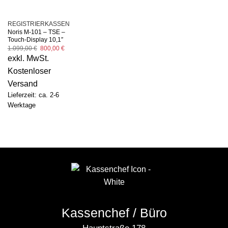
REGISTRIERKASSEN
Noris M-101 – TSE –
Touch-Display 10,1″
Ursprünglicher
Aktueller
1.099,00
€
800,00
€
Preis
Preis
exkl. MwSt.
war:
ist:
1.099,00 €
800,00 €.
Kostenloser
Versand
Lieferzeit: ca. 2-6
Werktage
Kassenchef / Büro