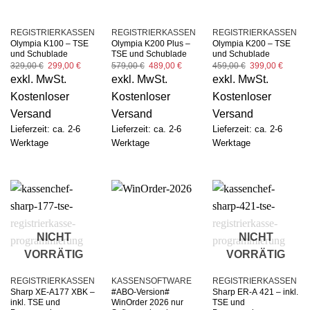
REGISTRIERKASSEN
REGISTRIERKASSEN
REGISTRIERKASSEN
Olympia K100 – TSE
Olympia K200 Plus –
Olympia K200 – TSE
und Schublade
TSE und Schublade
und Schublade
Ursprünglicher
Aktueller
Ursprünglicher
Aktueller
Ursprünglicher
Aktuell
329,00
€
299,00
€
579,00
€
489,00
€
459,00
€
399,00
€
Preis
Preis
Preis
Preis
Preis
Preis
exkl. MwSt.
exkl. MwSt.
exkl. MwSt.
war:
ist:
war:
ist:
war:
ist:
329,00 €
299,00 €.
579,00 €
489,00 €.
459,00 €
399,00
Kostenloser
Kostenloser
Kostenloser
Versand
Versand
Versand
Lieferzeit: ca. 2-6
Lieferzeit: ca. 2-6
Lieferzeit: ca. 2-6
Werktage
Werktage
Werktage
NICHT
NICHT
VORRÄTIG
VORRÄTIG
REGISTRIERKASSEN
KASSENSOFTWARE
REGISTRIERKASSEN
Sharp XE-A177 XBK –
#ABO-Version#
Sharp ER-A 421 – inkl.
inkl. TSE und
WinOrder 2026 nur
TSE und