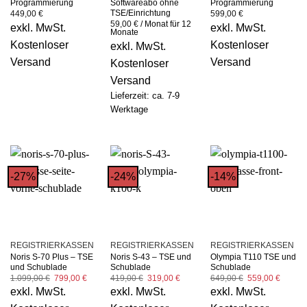
Programmierung
Softwareabo ohne
Programmierung
TSE/Einrichtung
449,00
€
599,00
€
59,00
€
/ Monat für 12
exkl. MwSt.
exkl. MwSt.
Monate
Kostenloser
Kostenloser
exkl. MwSt.
Versand
Versand
Kostenloser
Versand
Lieferzeit: ca. 7-9
Werktage
-27%
-24%
-14%
REGISTRIERKASSEN
REGISTRIERKASSEN
REGISTRIERKASSEN
Noris S-70 Plus – TSE
Noris S-43 – TSE und
Olympia T110 TSE und
und Schublade
Schublade
Schublade
Ursprünglicher
Aktueller
Ursprünglicher
Aktueller
Ursprünglicher
Aktuell
1.099,00
€
799,00
€
419,00
€
319,00
€
649,00
€
559,00
€
Preis
Preis
Preis
Preis
Preis
Preis
exkl. MwSt.
exkl. MwSt.
exkl. MwSt.
war:
ist:
war:
ist:
war:
ist:
1.099,00 €
799,00 €.
419,00 €
319,00 €.
649,00 €
559,00