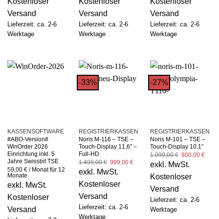
Kostenloser
Kostenloser
Kostenloser
Versand
Versand
Versand
Lieferzeit: ca. 2-6
Lieferzeit: ca. 2-6
Lieferzeit: ca. 2-6
Werktage
Werktage
Werktage
-33%
-27%
KASSENSOFTWARE
REGISTRIERKASSEN
REGISTRIERKASSEN
#ABO-Version#
Noris M-116 – TSE –
Noris M-101 – TSE –
WinOrder 2026
Touch-Display 11,6″ –
Touch-Display 10,1″
Einrichtung inkl. 5
Full-HD
Ursprüngliche
Aktue
1.099,00
€
800,00
€
Preis
Preis
Jahre Swissbit TSE
Ursprünglicher
Aktueller
1.499,00
€
999,00
€
exkl. MwSt.
war:
ist:
Preis
Preis
59,00
€
/ Monat für 12
exkl. MwSt.
1.099,00 €
800,0
war:
ist:
Monate
Kostenloser
1.499,00 €
999,00 €.
Kostenloser
exkl. MwSt.
Versand
Versand
Kostenloser
Lieferzeit: ca. 2-6
Lieferzeit: ca. 2-6
Versand
Werktage
Werktage