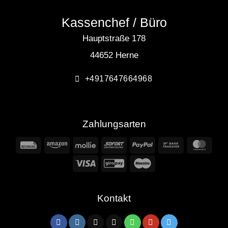
Kassenchef / Büro
Hauptstraße 178
44652 Herne
+4917647664968
Zahlungsarten
Rechung
Amazon
Mollie
Sofort
PayPal
Bank
Mast
Transfer
Visa
GiroPay
Maestro
Kontakt