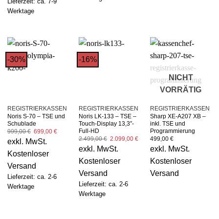
Lieferzeit: ca. 7-9
Werktage
-30%
-16%
NICHT
VORRÄTIG
REGISTRIERKASSEN
REGISTRIERKASSEN
REGISTRIERKASSEN
Noris S-70 – TSE und
Noris LK-133 – TSE –
Sharp XE-A207 XB –
Schublade
Touch-Display 13,3″-
inkl. TSE und
Full-HD
Programmierung
Ursprünglicher
Aktueller
999,00
€
699,00
€
Preis
Preis
Ursprünglicher
Aktueller
2.499,00
€
2.099,00
€
499,00
€
exkl. MwSt.
war:
ist:
Preis
Preis
exkl. MwSt.
exkl. MwSt.
999,00 €
699,00 €.
war:
ist:
Kostenloser
2.499,00 €
2.099,00 €.
Kostenloser
Kostenloser
Versand
Versand
Versand
Lieferzeit: ca. 2-6
Lieferzeit: ca. 2-6
Werktage
Werktage