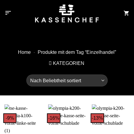
Zum
Inhalt
springen
Home
-
Produkte mit dem Tag “Einzelhandel”
KATEGORIEN
-9%
-16%
-13%