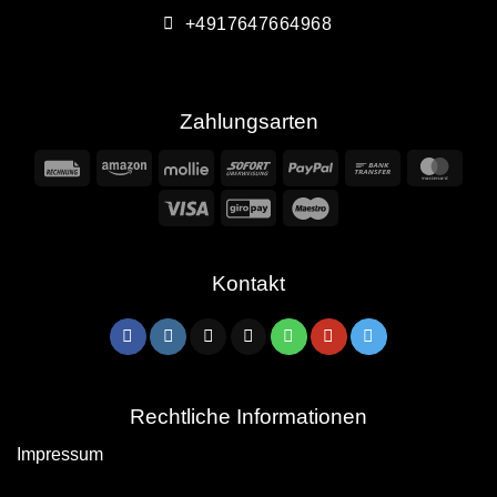
+4917647664968
Zahlungsarten
Rechung
Amazon
Mollie
Sofort
PayPal
Bank
Mast
Transfer
Visa
GiroPay
Maestro
Kontakt
Rechtliche Informationen
Impressum