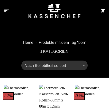
Zum
Inhalt
springen
Home
-
Produkte mit dem Tag “bon”
KATEGORIEN
-12%
-31%