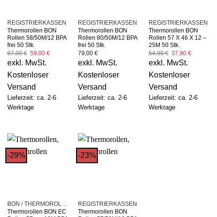
REGISTRIERKASSEN
REGISTRIERKASSEN
REGISTRIERKASSEN
Thermorollen BON
Thermorollen BON
Thermorollen BON
Rollen 58/50M/12 BPA
Rollen 80/50M/12 BPA
Rollen 57 X 46 X 12 –
frei 50 Stk.
frei 50 Stk.
25M 50 Stk.
Ursprünglicher
Aktueller
Ursprünglicher
Aktueller
67,00
€
59,00
€
79,00
€
54,90
€
37,90
€
Preis
Preis
Preis
Preis
exkl. MwSt.
exkl. MwSt.
exkl. MwSt.
war:
ist:
war:
ist:
67,00 €
59,00 €.
54,90 €
37,90 €.
Kostenloser
Kostenloser
Kostenloser
Versand
Versand
Versand
Lieferzeit: ca. 2-6
Lieferzeit: ca. 2-6
Lieferzeit: ca. 2-6
Werktage
Werktage
Werktage
-29%
-23%
BON / THERMOROLLEN
REGISTRIERKASSEN
Thermorollen BON EC
Thermorollen BON