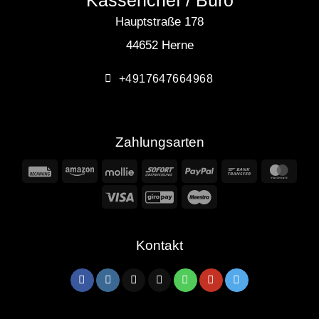
Hauptstraße 178
44652 Herne
+4917647664968
Zahlungsarten
Rechung
Amazon
Mollie
Sofort
PayPal
Bank
Mast
Transfer
Visa
GiroPay
Maestro
Kontakt