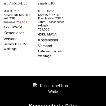
MULTI DATA
MULTI DATA
SAM4S NR-510 Hub
SAM4S NR-510
inkl. TSE
Flachtastatur TSE 5
Jahre – Kassenchef
Ursprünglicher
Aktueller
799,00
€
759,00
€
Preis
Preis
exklusiv
exkl. MwSt.
war:
ist:
799,00
€
799,00 €
759,00 €.
Kostenloser
exkl. MwSt.
Versand
Kostenloser
Lieferzeit: ca. 2-6
Versand
Werktage
Lieferzeit: ca. 2-6
Werktage
Kassenchef / Büro