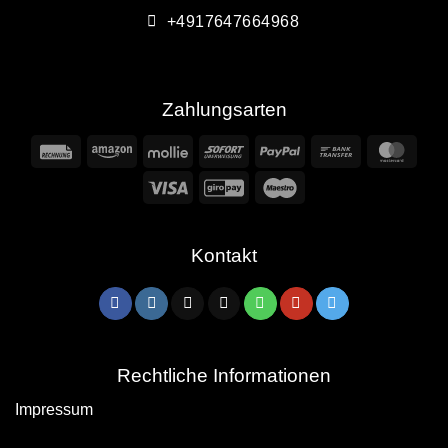
+4917647664968
Zahlungsarten
Rechung
Amazon
Mollie
Sofort
PayPal
Bank
Mast
Transfer
Visa
GiroPay
Maestro
Kontakt
Rechtliche Informationen
Impressum