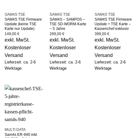
SAM4S TSE
SAM4S TSE
SAM4S TSE
SAM4S TSE Firmware
SAM4S – SAMPOS –
SAM4S TSE Firmware
Update (keine TSE
TSE SD-WORM-Karte
Update + TSE Karte –
Karte nur Update)
– 5 Jahre
Kassenchef exklusiv
149,00
€
289,00
€
399,00
€
exkl. MwSt.
exkl. MwSt.
exkl. MwSt.
Kostenloser
Kostenloser
Kostenloser
Versand
Versand
Versand
Lieferzeit: ca. 2-6
Lieferzeit: ca. 2-6
Lieferzeit: ca. 2-6
Werktage
Werktage
Werktage
MULTI DATA
Sam4s ER-940 inkl.